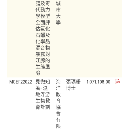
譜及毒
城
代動力
市
學模型
大
全面評
學
估氯化
石蠟及
化學品
混合物
暴露對
江豚的
生態風
險
MCEF22022
見微知
海
張瑪珊
1,071,108.00
著- 濕
洋
博士
地浮游
教
生物教
育
育計劃
協
會
有
限