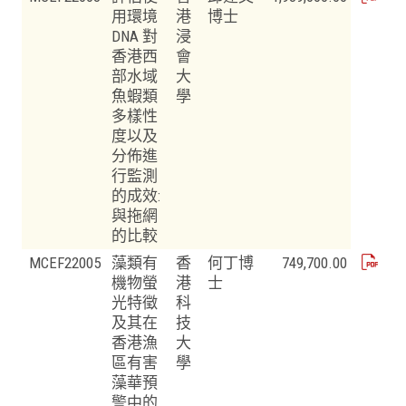
用環境
港
博士
DNA 對
浸
香港西
會
部水域
大
魚蝦類
學
多樣性
度以及
分佈進
行監測
的成效:
與拖網
的比較
MCEF22005
藻類有
香
何丁博
749,700.00
機物螢
港
士
光特徵
科
及其在
技
香港漁
大
區有害
學
藻華預
警中的