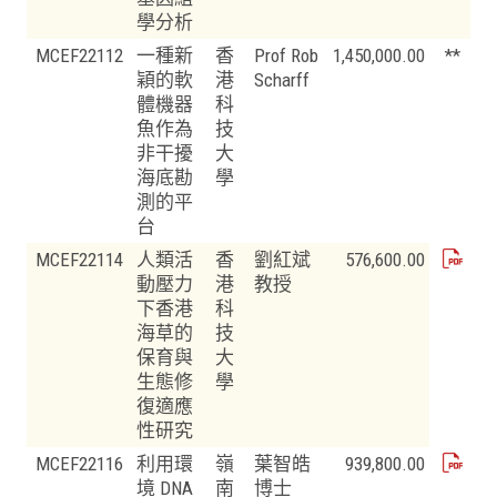
學分析
MCEF22112
一種新
香
Prof Rob
1,450,000.00
**
穎的軟
港
Scharff
體機器
科
魚作為
技
非干擾
大
海底勘
學
測的平
台
MCEF22114
人類活
香
劉紅斌
576,600.00
動壓力
港
教授
下香港
科
海草的
技
保育與
大
生態修
學
復適應
性研究
MCEF22116
利用環
嶺
葉智皓
939,800.00
境 DNA
南
博士