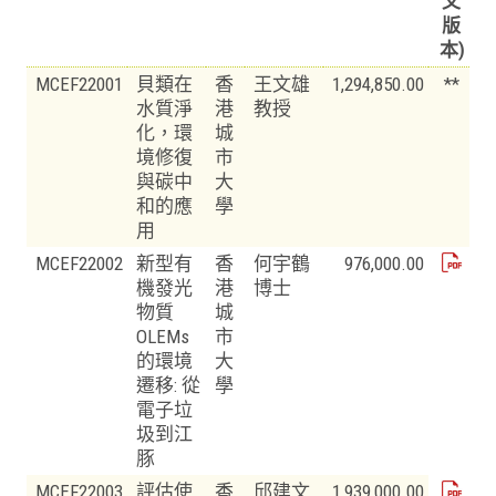
文
版
本)
MCEF22001
貝類在
香
王文雄
1,294,850.00
**
水質淨
港
教授
化，環
城
境修復
市
與碳中
大
和的應
學
用
MCEF22002
新型有
香
何宇鶴
976,000.00
機發光
港
博士
物質
城
OLEMs
市
的環境
大
遷移: 從
學
電子垃
圾到江
豚
MCEF22003
評估使
香
邱建文
1,939,000.00