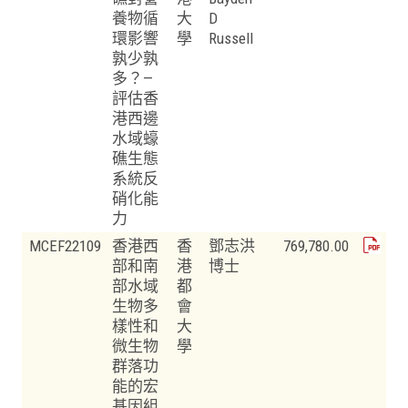
養物循
大
D
環影響
學
Russell
孰少孰
多？—
評估香
港西邊
水域蠔
礁生態
系統反
硝化能
力
MCEF22109
香港西
香
鄧志洪
769,780.00
部和南
港
博士
部水域
都
生物多
會
樣性和
大
微生物
學
群落功
能的宏
基因組