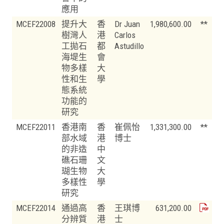
應用
MCEF22008
提升大
香
Dr Juan
1,980,600.00
**
樹灣人
港
Carlos
工拋石
都
Astudillo
海堤生
會
物多樣
大
性和生
學
態系統
功能的
研究
MCEF22011
香港南
香
崔佩怡
1,331,300.00
**
部水域
港
博士
的非造
中
礁石珊
文
瑚生物
大
多樣性
學
研究
MCEF22014
通過高
香
王琪博
631,200.00
分辨質
港
士