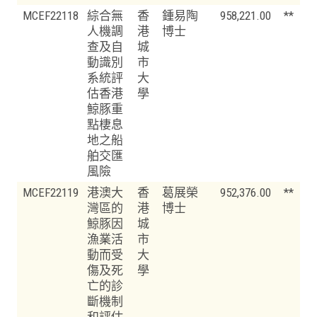
MCEF22118
綜合無
香
鍾易陶
958,221.00
**
人機調
港
博士
查及自
城
動識別
市
系統評
大
估香港
學
鯨豚重
點棲息
地之船
舶交匯
風險
MCEF22119
港澳大
香
葛展榮
952,376.00
**
灣區的
港
博士
鯨豚因
城
漁業活
市
動而受
大
傷及死
學
亡的診
斷機制