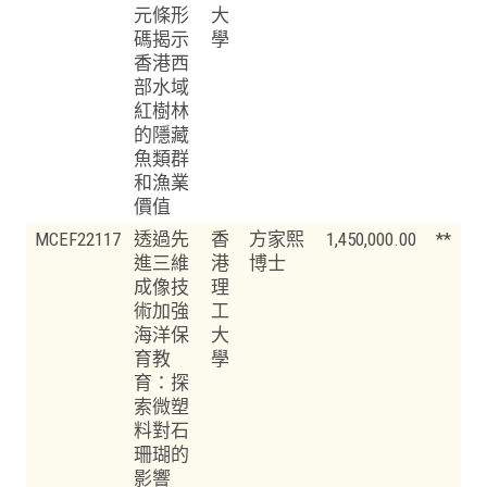
元條形
大
碼揭示
學
香港西
部水域
紅樹林
的隱藏
魚類群
和漁業
價值
MCEF22117
透過先
香
方家熙
1,450,000.00
**
進三維
港
博士
成像技
理
術加強
工
海洋保
大
育教
學
育：探
索微塑
料對石
珊瑚的
影響