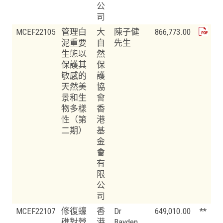
公
司
MCEF22105
管理白
大
陳子健
866,773.00
泥重要
自
先生
生態以
然
保護其
保
敏感的
護
天然美
協
景和生
會
物多樣
香
性（第
港
二期）
基
金
會
有
限
公
司
MCEF22107
修復蠔
香
Dr
649,010.00
**
礁對營
港
Bayden